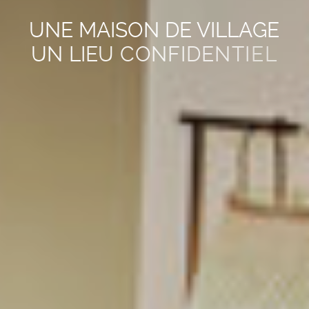
U
N
E
M
A
I
S
O
N
D
E
V
I
L
L
A
G
E
U
N
L
I
E
U
C
O
N
F
I
D
E
N
T
I
E
L